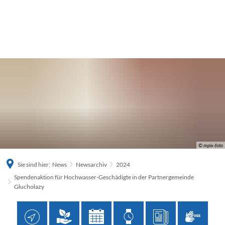
© mpix-foto
Sie sind hier:
News
Newsarchiv
2024
Spendenaktion für Hochwasser-Geschädigte in der Partnergemeinde
Głuchołazy