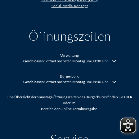
Social-Media-Konzept
Öffnungszeiten
Verwaltung
Klicken, um weitere Öffnungs- oder Schließzeiten auszublenden
Geschlossen:
öffnet nächsten Montag um 08:00 Uhr
Bürgerbüro
Klicken, um weitere Öffnungs- oder Schließzeiten auszublenden
Geschlossen:
öffnet nächsten Montag um 08:00 Uhr
Eine Übersicht der Samstags-Öffnungszeiten des Bürgerbüros finden Sie
HIER
oder im
Bereich der Online-Terminvergabe.
Service