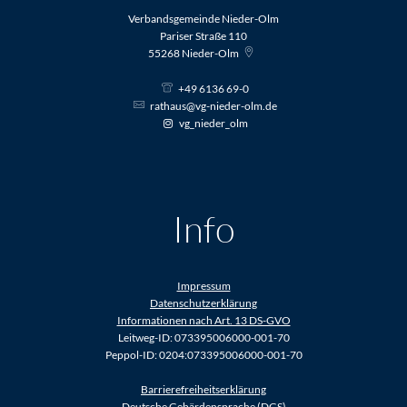
Verbandsgemeinde Nieder-Olm
Pariser Straße 110
55268
Nieder-Olm
+49 6136 69-0
rathaus@vg-nieder-olm.de
vg_nieder_olm
Info
Impressum
Datenschutzerklärung
Informationen nach Art. 13 DS-GVO
Leitweg-ID: 073395006000-001-70
Peppol-ID: 0204:073395006000-001-70
Barrierefreiheitserklärung
Deutsche Gebärdensprache (DGS)