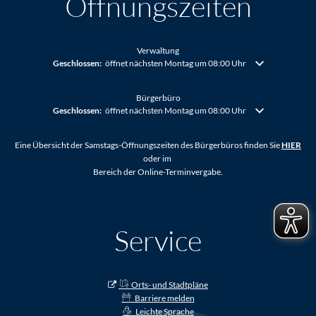
Öffnungszeiten
Verwaltung
Klicken, um weitere Öffnungs- oder Schließzeiten auszublenden
Geschlossen:
öffnet nächsten Montag um 08:00 Uhr
Bürgerbüro
Klicken, um weitere Öffnungs- oder Schließzeiten auszublenden
Geschlossen:
öffnet nächsten Montag um 08:00 Uhr
Eine Übersicht der Samstags-Öffnungszeiten des Bürgerbüros finden Sie
HIER
oder im
Bereich der Online-Terminvergabe.
Service
Orts- und Stadtpläne
Barriere melden
Leichte Sprache