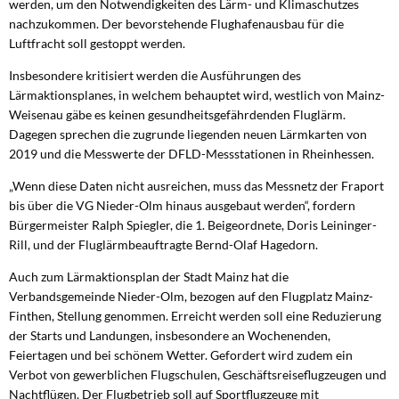
werden, um den Notwendigkeiten des Lärm- und Klimaschutzes
nachzukommen. Der bevorstehende Flughafenausbau für die
Luftfracht soll gestoppt werden.
Insbesondere kritisiert werden die Ausführungen des
Lärmaktionsplanes, in welchem behauptet wird, westlich von Mainz-
Weisenau gäbe es keinen gesundheitsgefährdenden Fluglärm.
Dagegen sprechen die zugrunde liegenden neuen Lärmkarten von
2019 und die Messwerte der DFLD-Messstationen in Rheinhessen.
„Wenn diese Daten nicht ausreichen, muss das Messnetz der Fraport
bis über die VG Nieder-Olm hinaus ausgebaut werden“, fordern
Bürgermeister Ralph Spiegler, die 1. Beigeordnete, Doris Leininger-
Rill, und der Fluglärmbeauftragte Bernd-Olaf Hagedorn.
Auch zum Lärmaktionsplan der Stadt Mainz hat die
Verbandsgemeinde Nieder-Olm, bezogen auf den Flugplatz Mainz-
Finthen, Stellung genommen. Erreicht werden soll eine Reduzierung
der Starts und Landungen, insbesondere an Wochenenden,
Feiertagen und bei schönem Wetter. Gefordert wird zudem ein
Verbot von gewerblichen Flugschulen, Geschäftsreiseflugzeugen und
Nachtflügen. Der Flugbetrieb soll auf Sportflugzeuge mit