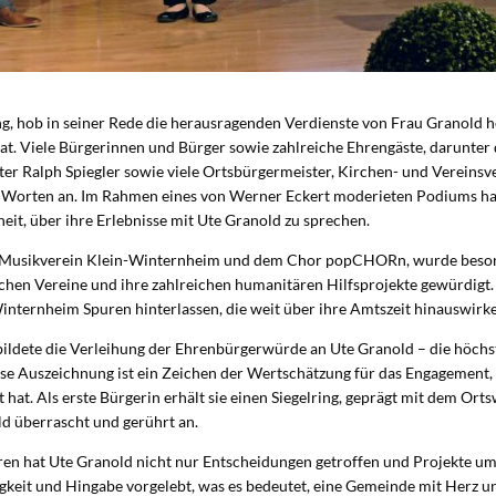
ing, hob in seiner Rede die herausragenden Verdienste von Frau Granold h
hat. Viele Bürgerinnen und Bürger sowie zahlreiche Ehrengäste, darunte
r Ralph Spiegler sowie viele Ortsbürgermeister, Kirchen- und Vereinsver
en Worten an. Im Rahmen eines von Werner Eckert moderieten Podiums ha
it, über ihre Erlebnisse mit Ute Granold zu sprechen.
m Musikverein Klein-Winternheim und dem Chor popCHORn, wurde besond
ichen Vereine und ihre zahlreichen humanitären Hilfsprojekte gewürdigt
internheim Spuren hinterlassen, die weit über ihre Amtszeit hinauswirk
ildete die Verleihung der Ehrenbürgerwürde an Ute Granold – die höchst
se Auszeichnung ist ein Zeichen der Wertschätzung für das Engagement, 
at. Als erste Bürgerin erhält sie einen Siegelring, geprägt mit dem Ort
 überrascht und gerührt an.
en hat Ute Granold nicht nur Entscheidungen getroffen und Projekte umg
gkeit und Hingabe vorgelebt, was es bedeutet, eine Gemeinde mit Herz u