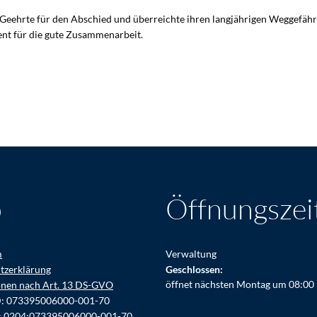
Geehrte für den Abschied und überreichte ihren langjährigen Weggefähr
ent für die gute Zusammenarbeit.
o
Öffnungszei
m
Verwaltung
tzerklärung
Klicken, um weitere Öffnungs- ode
Geschlossen:
öffnet nächsten Montag um 08:00
onen nach Art. 13 DS-GVO
D: 073395006000-001-70
: 0204:073395006000-001-70