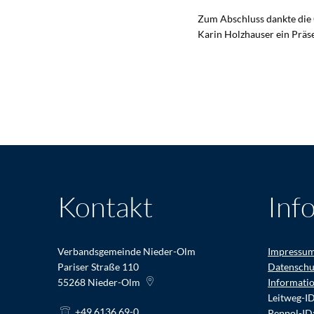
Zum Abschluss dankte die 
Karin Holzhauser ein Präs
Kontakt
Inf
Verbandsgemeinde Nieder-Olm
Impressu
Pariser Straße 110
Datenschu
55268
Nieder-Olm
Informati
Leitweg-I
+49 6136 69-0
Peppol-ID