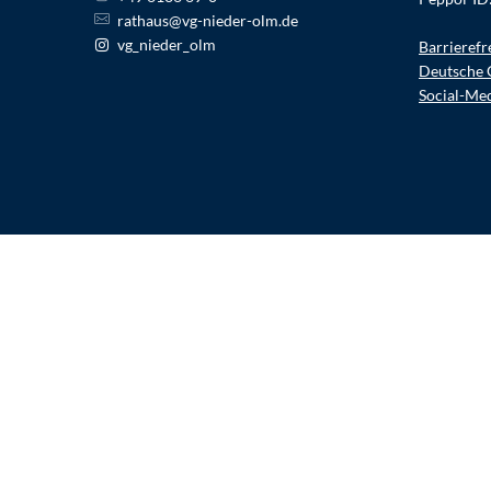
rathaus@vg-nieder-olm.de
vg_nieder_olm
Barrierefr
Deutsche 
Social-Me