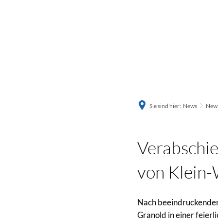
Sie sind hier:
News
News
Verabschie
von Klein
Nach beeindruckenden
Granold in einer feier