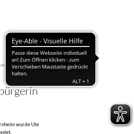
Suche
Menü
ernheim
bürgerin
ernheim wurde Ute
iedet.