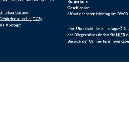
Bürgerbüro
Klicken, um weitere Öffnungs- ode
Geschlossen:
eiheitserklärung
öffnet nächsten Montag um 08:00
Gebärdensprache (DGS)
dia-Konzept
Eine Übersicht der Samstags-Öffn
des Bürgerbüros finden Sie
HIER
o
Bereich der Online-Terminvergabe