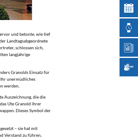
ervor und betonte, wie tief
r der Landtagsabgeordnete
treter, schlossen sich,
tten langjährige
ers Granolds Einsatz für
. Ihr unermüdliches
en werden.
e Auszeichnung, die die
das Ute Granold ihrer
swappen. Dieses Symbol der
esetzt – sie hat mit
nd Verstand zu führen.