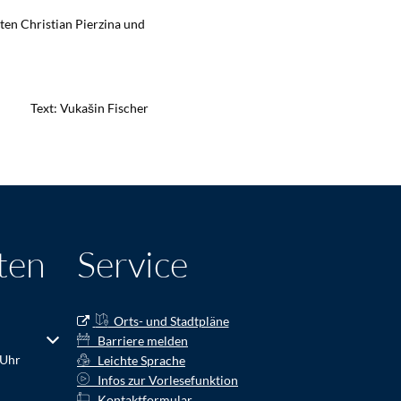
ten Christian Pierzina und
Text: Vukašin Fischer
ten
Service
Orts- und Stadtpläne
r Schließzeiten auszublenden
Barriere melden
 Uhr
Leichte Sprache
Infos zur Vorlesefunktion
Kontaktformular