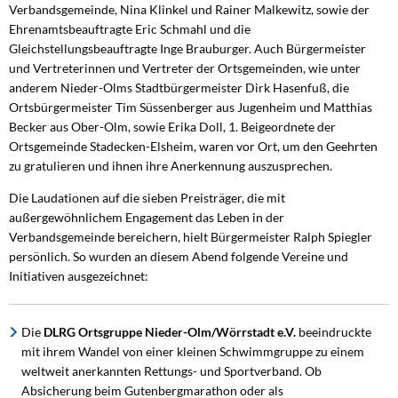
Verbandsgemeinde, Nina Klinkel und Rainer Malkewitz, sowie der
Ehrenamtsbeauftragte Eric Schmahl und die
Gleichstellungsbeauftragte Inge Brauburger. Auch Bürgermeister
und Vertreterinnen und Vertreter der Ortsgemeinden, wie unter
anderem Nieder-Olms Stadtbürgermeister Dirk Hasenfuß, die
Ortsbürgermeister Tim Süssenberger aus Jugenheim und Matthias
Becker aus Ober-Olm, sowie Erika Doll, 1. Beigeordnete der
Ortsgemeinde Stadecken-Elsheim, waren vor Ort, um den Geehrten
zu gratulieren und ihnen ihre Anerkennung auszusprechen.
Die Laudationen auf die sieben Preisträger, die mit
außergewöhnlichem Engagement das Leben in der
Verbandsgemeinde bereichern, hielt Bürgermeister Ralph Spiegler
persönlich. So wurden an diesem Abend folgende Vereine und
Initiativen ausgezeichnet:
Die
DLRG Ortsgruppe Nieder-Olm/Wörrstadt e.V.
beeindruckte
mit ihrem Wandel von einer kleinen Schwimmgruppe zu einem
weltweit anerkannten Rettungs- und Sportverband. Ob
Absicherung beim Gutenbergmarathon oder als