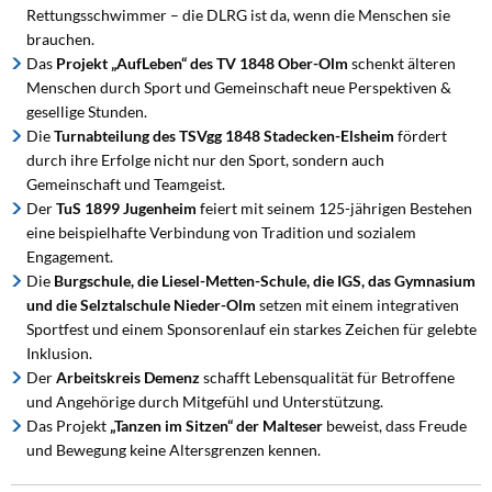
Rettungsschwimmer – die DLRG ist da, wenn die Menschen sie
brauchen.
Das
Projekt „AufLeben“ des TV 1848 Ober-Olm
schenkt älteren
Menschen durch Sport und Gemeinschaft neue Perspektiven &
gesellige Stunden.
Die
Turnabteilung des TSVgg 1848 Stadecken-Elsheim
fördert
durch ihre Erfolge nicht nur den Sport, sondern auch
Gemeinschaft und Teamgeist.
Der
TuS 1899 Jugenheim
feiert mit seinem 125-jährigen Bestehen
eine beispielhafte Verbindung von Tradition und sozialem
Engagement.
Die
Burgschule, die Liesel-Metten-Schule, die IGS, das Gymnasium
und die Selztalschule Nieder-Olm
setzen mit einem integrativen
Sportfest und einem Sponsorenlauf ein starkes Zeichen für gelebte
Inklusion.
Der
Arbeitskreis Demenz
schafft Lebensqualität für Betroffene
und Angehörige durch Mitgefühl und Unterstützung.
Das Projekt
„Tanzen im Sitzen“ der Malteser
beweist, dass Freude
und Bewegung keine Altersgrenzen kennen.