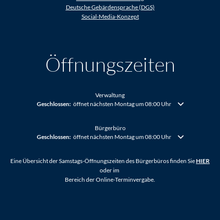
Deutsche Gebärdensprache (DGS)
Social-Media-Konzept
Öffnungszeiten
Verwaltung
Klicken, um weitere Öffnungs- oder Schließzeiten auszublenden
Geschlossen:
öffnet nächsten Montag um 08:00 Uhr
Bürgerbüro
Klicken, um weitere Öffnungs- oder Schließzeiten auszublenden
Geschlossen:
öffnet nächsten Montag um 08:00 Uhr
Eine Übersicht der Samstags-Öffnungszeiten des Bürgerbüros finden Sie
HIER
oder im
Bereich der Online-Terminvergabe.