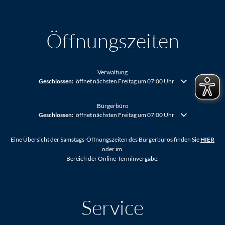
Öffnungszeiten
Verwaltung
Klicken, um weitere Öffnungs- oder Schließzeiten auszublenden
Geschlossen:
öffnet nächsten Freitag um 07:00 Uhr
Bürgerbüro
Klicken, um weitere Öffnungs- oder Schließzeiten auszublenden
Geschlossen:
öffnet nächsten Freitag um 07:00 Uhr
Eine Übersicht der Samstags-Öffnungszeiten des Bürgerbüros finden Sie
HIER
oder im
Bereich der Online-Terminvergabe.
Service