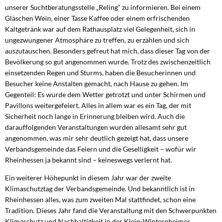
unserer Suchtberatungsstelle „Reling“ zu informieren. Bei einem
Gläschen Wein, einer Tasse Kaffee oder einem erfrischenden
Kaltgetränk war auf dem Rathausplatz viel Gelegenheit, sich in
ungezwungener Atmosphäre zu treffen, zu erzählen und sich
auszutauschen. Besonders gefreut hat mich, dass dieser Tag von der
Bevölkerung so gut angenommen wurde. Trotz des zwischenzeitlich
einsetzenden Regen und Sturms, haben die Besucherinnen und
Besucher keine Anstalten gemacht, nach Hause zu gehen. Im
Gegenteil: Es wurde dem Wetter getrotzt und unter Schirmen und
Pavillons weitergefeiert. Alles in allem war es ein Tag, der mit
Sicherheit noch lange in Erinnerung bleiben wird. Auch die
darauffolgenden Veranstaltungen wurden allesamt sehr gut
angenommen, was mir sehr deutlich gezeigt hat, dass unsere
Verbandsgemeinde das Feiern und die Geselligkeit – wofür wir
Rheinhessen ja bekannt sind – keineswegs verlernt hat.
Ein weiterer Höhepunkt in diesem Jahr war der zweite
Klimaschutztag der Verbandsgemeinde. Und bekanntlich ist in
Rheinhessen alles, was zum zweiten Mal stattfindet, schon eine
Tradition. Dieses Jahr fand die Veranstaltung mit den Schwerpunkten
Klimaschutz und Nachhaltigkeit in der Klein-Winternheimer