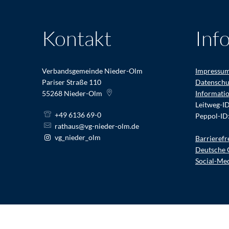
Kontakt
Inf
Verbandsgemeinde Nieder-Olm
Impressu
Pariser Straße 110
Datenschu
55268
Nieder-Olm
Informati
Leitweg-I
+49 6136 69-0
Peppol-ID
rathaus@vg-nieder-olm.de
vg_nieder_olm
Barrierefr
Deutsche 
Social-Me