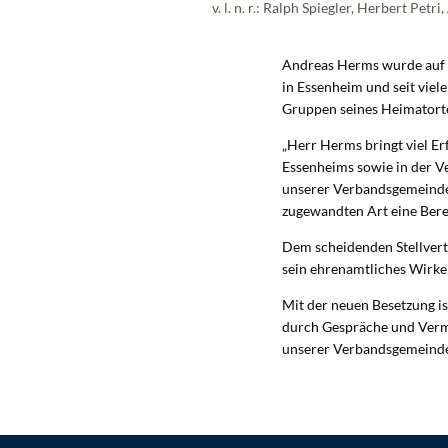
v. l. n. r.: Ralph Spiegler, Herbert Pe
Andreas Herms wurde auf 
in Essenheim und seit viel
Gruppen seines Heimatort
„Herr Herms bringt viel Erf
Essenheims sowie in der V
unserer Verbandsgemeinde 
zugewandten Art eine Berei
Dem scheidenden Stellvertr
sein ehrenamtliches Wirken
Mit der neuen Besetzung is
durch Gespräche und Vermit
unserer Verbandsgemeinde