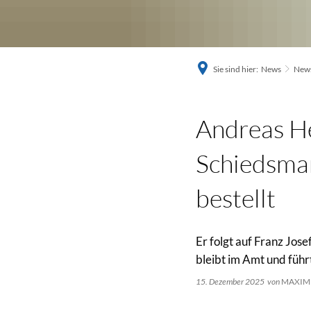
Sie sind hier:
News
News
Andreas He
Schiedsma
bestellt
Er folgt auf Franz Jos
bleibt im Amt und führt
15. Dezember 2025
von
MAXIM