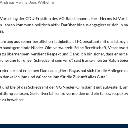
tri, Andreas Herms, Jens Wilhelmi
Vorschlag der CDU-Fraktion des VG-Rats benannt. Herr Herms ist Vors
en Jahren kommunalpolitisch aktiv. Darüber hinaus engagiert er sich in 
es.
ahrung aus seiner beruflichen Tätigkeit als IT-Consultant mit uns ist zugl
erbandsgemeinde Nieder-Olm verwurzelt. Seine Bereitschaft, Verantwort
zu übernehmen, verdient Respekt und Dank. Ich bin sicher, dass er mit s
cherung für unser Schiedsamt sein wird“, sagt Bürgermeister Ralph Spieg
eter spricht er seinen Dank aus: „Herr Bagus hat sich für die Anliegen 
 danke ich ihm und wünsche ihm für die Zukunft alles Gute.“
t und bleibt das Schiedsamt der VG Nieder-Olm damit gut aufgestellt, um
tlung zu lösen, Gerichtverfahren zu vermeiden und ein faires, respektvo
 zu bewahren.