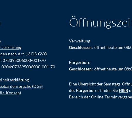
o
Öffnungszei
m
Verwaltung
tzerklärung
Klicken, um weitere Öffnungs- ode
Geschlossen:
öffnet heute um 08:
onen nach Art. 13 DS-GVO
D: 073395006000-001-70
Bürgerbüro
: 0204:073395006000-001-70
Klicken, um weitere Öffnungs- ode
Geschlossen:
öffnet heute um 08:
eiheitserklärung
Eine Übersicht der Samstags-Öffn
Gebärdensprache (DGS)
des Bürgerbüros finden Sie
HIER
o
dia-Konzept
Bereich der Online-Terminvergabe