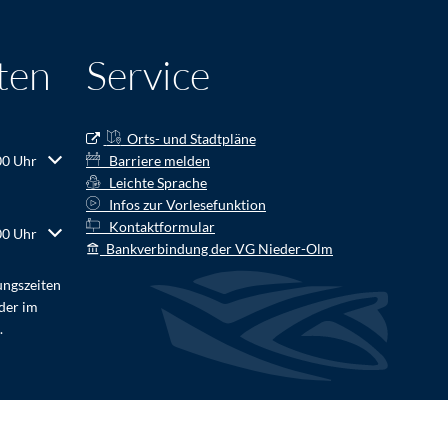
ten
Service
Orts- und Stadtpläne
r Schließzeiten auszublenden
00 Uhr
Barriere melden
Leichte Sprache
Infos zur Vorlesefunktion
Kontaktformular
r Schließzeiten auszublenden
00 Uhr
Bankverbindung der VG Nieder-Olm
ungszeiten
der im
.