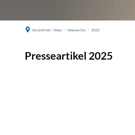
Sie sind hier:
News
Newsarchiv
2025
2025
Presseartikel 2025