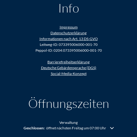
Info
Impressum
Datenschutzerklärung
Informationen nach Art. 13 DS-GVO
Leitweg-ID: 073395006000-001-70
Peppol-ID: 0204:073395006000-001-70
Barrierefreiheitserklärung
Deutsche Gebärdensprache (DGS)
Social-Media-Konzept
Öffnungszeiten
Verwaltung
Klicken, um weitere Öffnungs- oder Schließzeiten auszublenden
Geschlossen:
öffnet nächsten Freitag um 07:00 Uhr