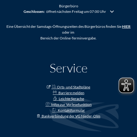
Bürgerbüro
Klicken, um weitere Öffnungs- oder Schließzeiten auszublenden
Geschlossen:
öffnet nächsten Freitag um 07:00 Uhr
Eine Übersicht der Samstags-Öffnungszeiten des Bürgerbüros finden Sie
HIER
oder im
Bereich der Online-Terminvergabe.
Service
Orts- und Stadtpläne
Barriere melden
Leichte Sprache
Infos zur Vorlesefunktion
Kontaktformular
Bankverbindung der VG Nieder-Olm