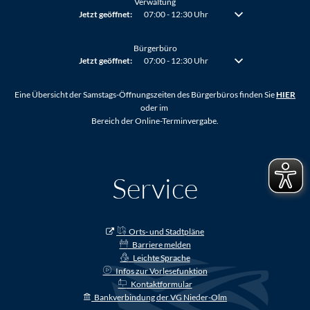
Verwaltung
Klicken, um weitere Öffnungs- oder Schließzeiten auszublenden
Jetzt geöffnet:
07:00
-
12:30
Uhr
Von 07:00 bis 12:30 Uh
Bürgerbüro
Klicken, um weitere Öffnungs- oder Schließzeiten auszublenden
Jetzt geöffnet:
07:00
-
12:30
Uhr
Von 07:00 bis 12:30 Uh
Eine Übersicht der Samstags-Öffnungszeiten des Bürgerbüros finden Sie
HIER
oder im
Bereich der Online-Terminvergabe.
Service
Orts- und Stadtpläne
Barriere melden
Leichte Sprache
Infos zur Vorlesefunktion
Kontaktformular
Bankverbindung der VG Nieder-Olm