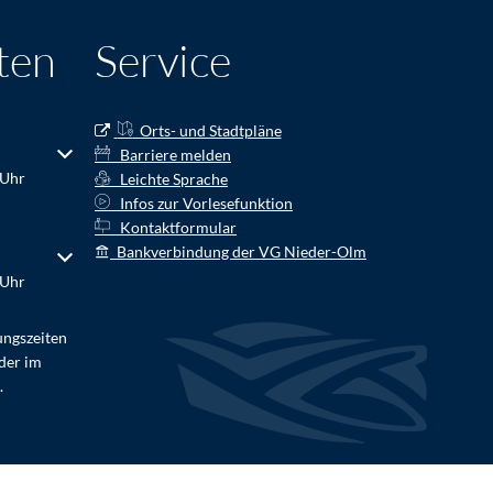
ten
Service
Orts- und Stadtpläne
r Schließzeiten auszublenden
Barriere melden
 Uhr
Leichte Sprache
Infos zur Vorlesefunktion
Kontaktformular
Bankverbindung der VG Nieder-Olm
r Schließzeiten auszublenden
 Uhr
ungszeiten
der im
.