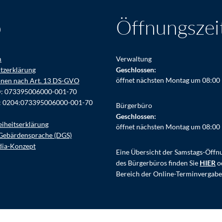
o
Öffnungszei
m
Verwaltung
tzerklärung
Klicken, um weitere Öffnungs- ode
Geschlossen:
öffnet nächsten Montag um 08:00
onen nach Art. 13 DS-GVO
D: 073395006000-001-70
: 0204:073395006000-001-70
Bürgerbüro
Klicken, um weitere Öffnungs- ode
Geschlossen:
eiheitserklärung
öffnet nächsten Montag um 08:00
Gebärdensprache (DGS)
dia-Konzept
Eine Übersicht der Samstags-Öffn
des Bürgerbüros finden Sie
HIER
o
Bereich der Online-Terminvergabe