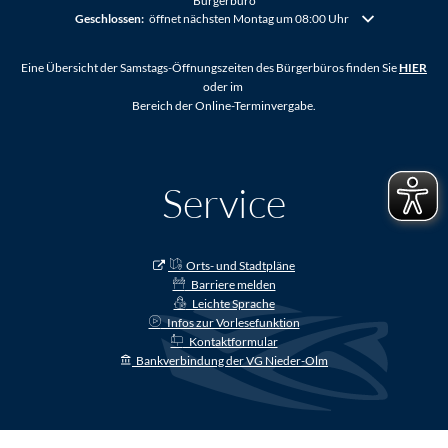
Bürgerbüro
Klicken, um weitere Öffnungs- oder Schließzeiten auszublenden
Geschlossen:
öffnet nächsten Montag um 08:00 Uhr
Eine Übersicht der Samstags-Öffnungszeiten des Bürgerbüros finden Sie
HIER
oder im
Bereich der Online-Terminvergabe.
Service
Orts- und Stadtpläne
Barriere melden
Leichte Sprache
Infos zur Vorlesefunktion
Kontaktformular
Bankverbindung der VG Nieder-Olm