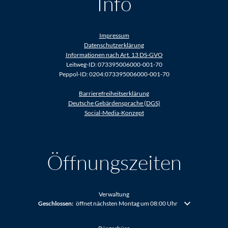
Info
Impressum
Datenschutzerklärung
Informationen nach Art. 13 DS-GVO
Leitweg-ID: 073395006000-001-70
Peppol-ID: 0204:073395006000-001-70
Barrierefreiheitserklärung
Deutsche Gebärdensprache (DGS)
Social-Media-Konzept
Öffnungszeiten
Verwaltung
Klicken, um weitere Öffnungs- oder Schließzeiten auszublenden
Geschlossen:
öffnet nächsten Montag um 08:00 Uhr