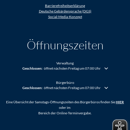
Barrierefreiheitserklärung
Deutsche Gebärdensprache (DGS)
Social-Media-Konzept
Öffnungszeiten
Verwaltung
Klicken, um weitere Öffnungs- oder Schließzeiten auszublenden
Geschlossen:
öffnet nächsten Freitag um 07:00 Uhr
Bürgerbüro
Klicken, um weitere Öffnungs- oder Schließzeiten auszublenden
Geschlossen:
öffnet nächsten Freitag um 07:00 Uhr
Eine Übersicht der Samstags-Öffnungszeiten des Bürgerbüros finden Sie
HIER
oder im
Bereich der Online-Terminvergabe.