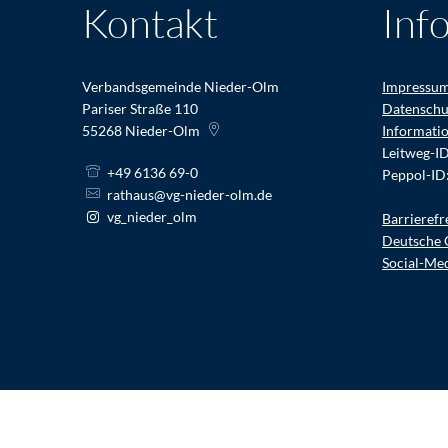
Kontakt
Inf
Verbandsgemeinde Nieder-Olm
Impressu
Pariser Straße 110
Datenschu
55268
Nieder-Olm
Informati
Leitweg-I
+49 6136 69-0
Peppol-ID
rathaus@vg-nieder-olm.de
vg_nieder_olm
Barrierefr
Deutsche 
Social-Me