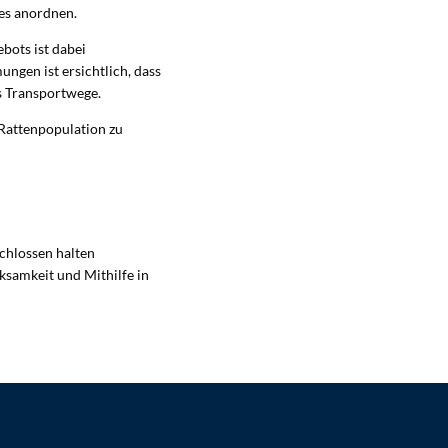
es anordnen.
bots ist dabei
ngen ist ersichtlich, dass
ls Transportwege.
 Rattenpopulation zu
schlossen halten
samkeit und Mithilfe in