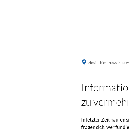
Sie sind hier:
News
News
Informati
zu vermehr
In letzter Zeit häufe
fragen sich, wer für d