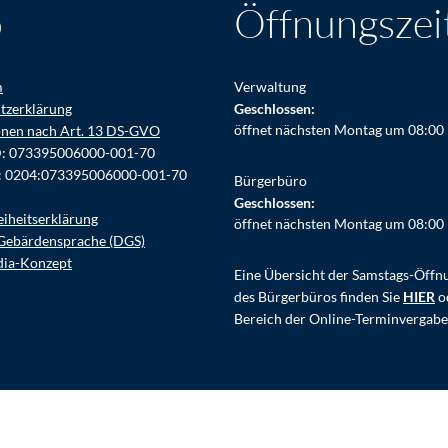
o
Öffnungszei
m
Verwaltung
tzerklärung
Klicken, um weitere Öffnungs- ode
Geschlossen:
öffnet nächsten Montag um 08:00
onen nach Art. 13 DS-GVO
D: 073395006000-001-70
: 0204:073395006000-001-70
Bürgerbüro
Klicken, um weitere Öffnungs- ode
Geschlossen:
eiheitserklärung
öffnet nächsten Montag um 08:00
Gebärdensprache (DGS)
dia-Konzept
Eine Übersicht der Samstags-Öffn
des Bürgerbüros finden Sie
HIER
o
Bereich der Online-Terminvergabe