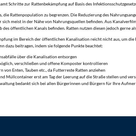
amt Schritte zur Rattenbekämpfung auf Basis des Infektionsschutzgesetz
s, die Rattenpopulation zu begrenzen. Die Reduzierung des Nahrungsange
r sich meist in der Nähe von Nahrungsquellen befinden. Aus Kanalverfilmu
lb des öffentlichen Kanals befinden. Ratten nutzen diesen jedoch gerne a
pfung im Bereich der öffentlichen Kanalisation reicht nicht aus, um die
nn dazu beitragen, indem sie folgende Punkte beachtet:
sabfälle über die Kanalisation entsorgen
glich, verschließen und offene Komposter kontrollieren
 von Enten, Tauben etc., da Futterreste Ratten anziehen
d Müllcontainer erst am Tag der Leerung auf die Straße stellen und ver
ltung bedankt sich bei allen Bürgerinnen und Bürgern für Ihre Aufmerk