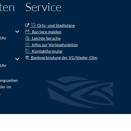
ten
Service
Orts- und Stadtpläne
r Schließzeiten auszublenden
Barriere melden
 Uhr
Leichte Sprache
Infos zur Vorlesefunktion
Kontaktformular
Bankverbindung der VG Nieder-Olm
r Schließzeiten auszublenden
 Uhr
ungszeiten
der im
.