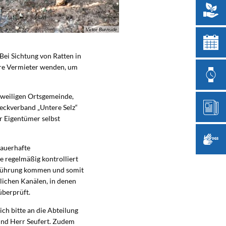
Victor Burnside
ei Sichtung von Ratten in
hre Vermieter wenden, um
jeweiligen Ortsgemeinde,
eckverband „Untere Selz“
r Eigentümer selbst
dauerhafte
 regelmäßig kontrolliert
Berührung kommen und somit
lichen Kanälen, in denen
überprüft.
ch bitte an die Abteilung
nd Herr Seufert. Zudem