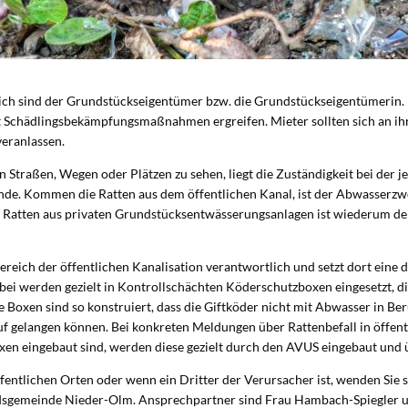
ich sind der Grundstückseigentümer bzw. die Grundstückseigentümerin. B
t Schädlingsbekämpfungsmaßnahmen ergreifen. Mieter sollten sich an i
eranlassen.
en Straßen, Wegen oder Plätzen zu sehen, liegt die Zuständigkeit bei der 
de. Kommen die Ratten aus dem öffentlichen Kanal, ist der Abwasserzw
i Ratten aus privaten Grundstücksentwässerungsanlagen ist wiederum de
ereich der öffentlichen Kanalisation verantwortlich und setzt dort eine 
i werden gezielt in Kontrollschächten Köderschutzboxen eingesetzt, die
e Boxen sind so konstruiert, dass die Giftköder nicht mit Abwasser in 
uf gelangen können. Bei konkreten Meldungen über Rattenbefall in öffent
en eingebaut sind, werden diese gezielt durch den AVUS eingebaut und 
fentlichen Orten oder wenn ein Dritter der Verursacher ist, wenden Sie si
dsgemeinde Nieder-Olm. Ansprechpartner sind Frau Hambach-Spiegler u