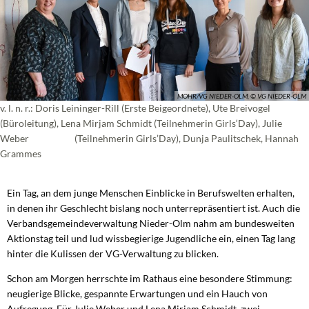
MOHR/VG NIEDER-OLM, © VG NIEDER-OLM
v. l. n. r.: Doris Leininger-Rill (Erste Beigeordnete), Ute Breivogel
(Büroleitung), Lena Mirjam Schmidt (Teilnehmerin Girls‘Day), Julie
Weber (Teilnehmerin Girls’Day), Dunja Paulitschek, Hannah
Grammes
Ein Tag, an dem junge Menschen Einblicke in Berufswelten erhalten,
in denen ihr Geschlecht bislang noch unterrepräsentiert ist. Auch die
Verbandsgemeindeverwaltung Nieder-Olm nahm am bundesweiten
Aktionstag teil und lud wissbegierige Jugendliche ein, einen Tag lang
hinter die Kulissen der VG-Verwaltung zu blicken.
Schon am Morgen herrschte im Rathaus eine besondere Stimmung:
neugierige Blicke, gespannte Erwartungen und ein Hauch von
Aufregung. Für Julie Weber und Lena Mirjam Schmidt, zwei