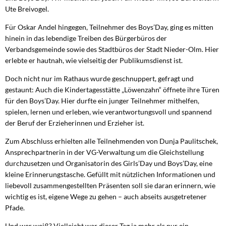
Ute Breivogel.
Für Oskar Andel hingegen, Teilnehmer des Boys’Day, ging es mitten
hinein in das lebendige Treiben des Bürgerbüros der
Verbandsgemeinde sowie des Stadtbüros der Stadt Nieder-Olm. Hier
erlebte er hautnah, wie vielseitig der Publikumsdienst ist.
Doch nicht nur im Rathaus wurde geschnuppert, gefragt und
gestaunt: Auch die Kindertagesstätte „Löwenzahn“ öffnete ihre Türen
für den Boys’Day. Hier durfte ein junger Teilnehmer mithelfen,
spielen, lernen und erleben, wie verantwortungsvoll und spannend
der Beruf der Erzieherinnen und Erzieher ist.
Zum Abschluss erhielten alle Teilnehmenden von Dunja Paulitschek,
Ansprechpartnerin in der VG-Verwaltung um die Gleichstellung
durchzusetzen und Organisatorin des Girls’Day und Boys’Day, eine
kleine Erinnerungstasche. Gefüllt mit nützlichen Informationen und
liebevoll zusammengestellten Präsenten soll sie daran erinnern, wie
wichtig es ist, eigene Wege zu gehen – auch abseits ausgetretener
Pfade.
Und wer weiß? Vielleicht war dieser Tag ja mehr als nur ein