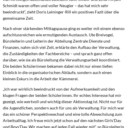
Schmidt waren offen und voller Neugier – das hat mich sehr
beeindruckt“, zieht Doris Leininger-Rill ein positives Fazit über die
gemeinsame Zeit.
Nach einer stärkenden Mittagspause ging es weiter mit einem ebenso
aufschlussreichen wie ermutigenden Austausch. Ute Breivogel,
Büroleiterin und Leiterin der Abteilung Zentrale Dienste und
Finanzen, nahm sich viel Zeit, erklärte den Aufbau der Verwaltung,
die Zuständigkeiten der Fachbereiche – und sprach ganz offen
darüber, wie sie als Büroleitung die Verwaltungsarbeit koordiniert.
Die beiden Schülerinnen bekamen dabei nicht nur einen tiefen
Einblick in die organisatorischen Abläufe, sondern auch einen
kleinen Exkurs in die Arbeit der Kämmerei.
„Ich war wirklich beeindruckt von der Aufmerksamkeit und den
klugen Fragen der beiden Schülerinnen. Ihr echtes Interesse hat mir
gezeigt, wie wertvoll und wichtig dieser Aktionstag ist. Nicht nur für
die Jugendlichen, sondern auch für uns als Verwaltung. Für mich war
das ein schöner Perspektivwechsel und eine tolle Abwechslung zum
Arbeitsalltag. Ich freue mich jetzt schon auf den nächsten Girls’Day
und Boys’Day. Wir machen auf jeden Fall wieder mit“, so Büroleiterin