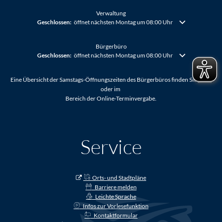
Verwaltung
Klicken, um weitere Öffnungs- oder Schließzeiten auszublenden
Geschlossen:
öffnet nächsten Montag um 08:00 Uhr
Bürgerbüro
Klicken, um weitere Öffnungs- oder Schließzeiten auszublenden
Geschlossen:
öffnet nächsten Montag um 08:00 Uhr
Eine Übersicht der Samstags-Öffnungszeiten des Bürgerbüros finden Sie
HIER
oder im
Bereich der Online-Terminvergabe.
Service
Orts- und Stadtpläne
Barriere melden
Leichte Sprache
Infos zur Vorlesefunktion
Kontaktformular