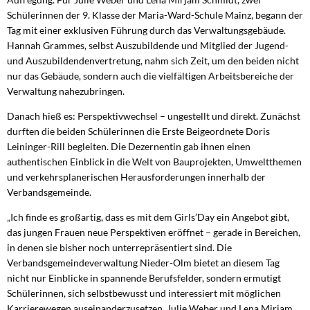
Schülerinnen der 9. Klasse der Maria-Ward-Schule Mainz, begann der
Tag mit einer exklusiven Führung durch das Verwaltungsgebäude.
Hannah Grammes, selbst Auszubildende und Mitglied der Jugend-
und Auszubildendenvertretung, nahm sich Zeit, um den beiden nicht
nur das Gebäude, sondern auch die vielfältigen Arbeitsbereiche der
Verwaltung nahezubringen.
Danach hieß es: Perspektivwechsel – ungestellt und direkt. Zunächst
durften die beiden Schülerinnen die Erste Beigeordnete Doris
Leininger-Rill begleiten. Die Dezernentin gab ihnen einen
authentischen Einblick in die Welt von Bauprojekten, Umweltthemen
und verkehrsplanerischen Herausforderungen innerhalb der
Verbandsgemeinde.
„Ich finde es großartig, dass es mit dem Girls’Day ein Angebot gibt,
das jungen Frauen neue Perspektiven eröffnet – gerade in Bereichen,
in denen sie bisher noch unterrepräsentiert sind. Die
Verbandsgemeindeverwaltung Nieder-Olm bietet an diesem Tag
nicht nur Einblicke in spannende Berufsfelder, sondern ermutigt
Schülerinnen, sich selbstbewusst und interessiert mit möglichen
Karrierewegen auseinanderzusetzen. Julie Weber und Lena Mirjam