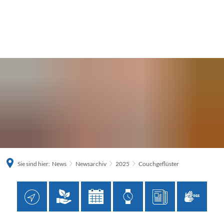
Sie sind hier:
News
Newsarchiv
2025
Couchgeflüster