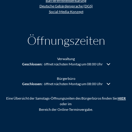
Barrierefreiheitserklärung
Deutsche Gebärdensprache (DGS)
Social-Media-Konzept
Öffnungszeiten
Verwaltung
Klicken, um weitere Öffnungs- oder Schließzeiten auszublenden
Geschlossen:
öffnet nächsten Montag um 08:00 Uhr
Bürgerbüro
Klicken, um weitere Öffnungs- oder Schließzeiten auszublenden
Geschlossen:
öffnet nächsten Montag um 08:00 Uhr
Eine Übersicht der Samstags-Öffnungszeiten des Bürgerbüros finden Sie
HIER
oder im
Bereich der Online-Terminvergabe.