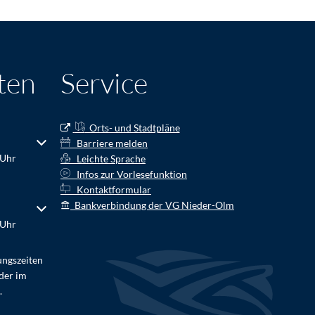
ten
Service
Orts- und Stadtpläne
r Schließzeiten auszublenden
Barriere melden
 Uhr
Leichte Sprache
Infos zur Vorlesefunktion
Kontaktformular
Bankverbindung der VG Nieder-Olm
r Schließzeiten auszublenden
 Uhr
ungszeiten
der im
.