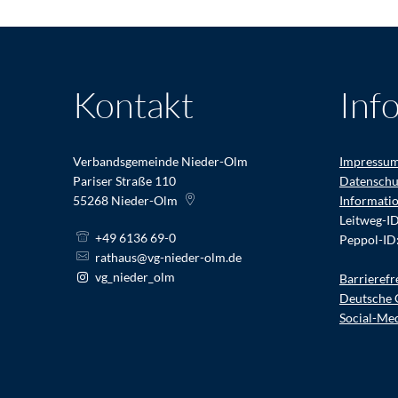
Kontakt
Inf
Verbandsgemeinde Nieder-Olm
Impressu
Pariser Straße 110
Datenschu
55268
Nieder-Olm
Informati
Leitweg-I
+49 6136 69-0
Peppol-ID
rathaus@vg-nieder-olm.de
vg_nieder_olm
Barrierefr
Deutsche 
Social-Me