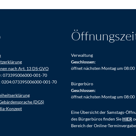
o
Öffnungszei
m
Verwaltung
tzerklärung
Klicken, um weitere Öffnungs- ode
Geschlossen:
öffnet nächsten Montag um 08:00
onen nach Art. 13 DS-GVO
D: 073395006000-001-70
: 0204:073395006000-001-70
Bürgerbüro
Klicken, um weitere Öffnungs- ode
Geschlossen:
eiheitserklärung
öffnet nächsten Montag um 08:00
Gebärdensprache (DGS)
dia-Konzept
Eine Übersicht der Samstags-Öffn
des Bürgerbüros finden Sie
HIER
o
Bereich der Online-Terminvergabe