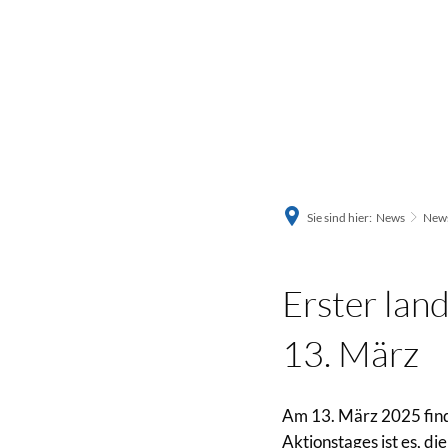
Sie sind hier:
News
News
Erster lan
13. März
Am 13. März 2025 finde
Aktionstages ist es, d