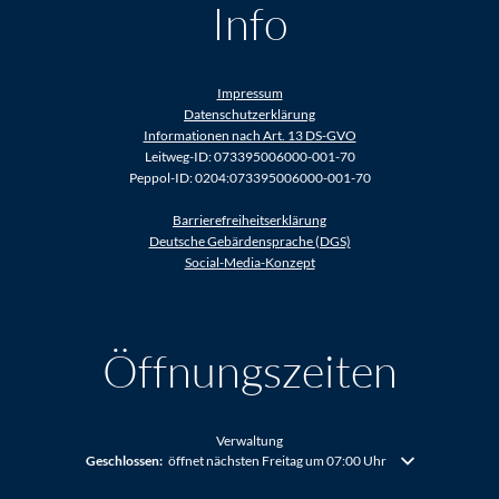
Info
Impressum
Datenschutzerklärung
Informationen nach Art. 13 DS-GVO
Leitweg-ID: 073395006000-001-70
Peppol-ID: 0204:073395006000-001-70
Barrierefreiheitserklärung
Deutsche Gebärdensprache (DGS)
Social-Media-Konzept
Öffnungszeiten
Verwaltung
Klicken, um weitere Öffnungs- oder Schließzeiten auszublenden
Geschlossen:
öffnet nächsten Freitag um 07:00 Uhr