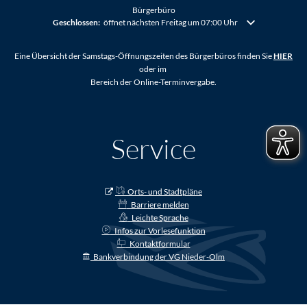
Bürgerbüro
Klicken, um weitere Öffnungs- oder Schließzeiten auszublenden
Geschlossen:
öffnet nächsten Freitag um 07:00 Uhr
Eine Übersicht der Samstags-Öffnungszeiten des Bürgerbüros finden Sie
HIER
oder im
Bereich der Online-Terminvergabe.
Service
Orts- und Stadtpläne
Barriere melden
Leichte Sprache
Infos zur Vorlesefunktion
Kontaktformular
Bankverbindung der VG Nieder-Olm