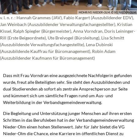
MOHR/VG NIEDER-OLM, © VG NIEDER-OLM
v. l. n. r. : Hannah Grammes (JAV), Fabio Kargert (Auszubildender EDV),
Jan Weinbach (Auszubildender Verwaltungsfachangestellter), Kristian
Kissel, Ralph Spiegler (Bürgermeister), Anna Vorndran, Doris Leininger-
Rill (Erste Beigeordnete), Ute Breivogel (Büroleitung), Lisa Schmitt
(Auszubildende Verwaltungsfachangestellte), Lena Dubinski
(Auszubildende Kauffrau für Büromanagement), Robin Adam
(Auszubildender Kaufmann für Büromanagement)
Dass mit Frau Vorndran eine ausgezeichnete Nachfolgerin gefunden
wurde, freut alle Beteiligten sehr. Sie steht den Auszubildenden und
dual Studierenden ab sofort als zentrale Ansprechperson zur Seite
und kümmert sich um sämtliche Fragen rund um Aus- und
Weiterbildung in der Verbandsgemeindeverwaltung.
Die Begleitung und Unterstützung junger Menschen auf ihren ersten
Schritten in das Berufsleben hat in der Verbandsgemeindeverwaltung
Nieder-Olm einen hohen Stellenwert. Jahr für Jahr bietet die VG
Nieder-Olm die Chance, eine Karriere im öffentlichen Dienst zu