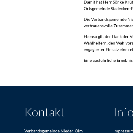
Damit hat Herr Sönke Krütz
Ortsgemeinde Stadecken-El
Die Verbandsgemeinde Niede
vertrauensvolle Zusammena
Ebenso gilt der Dank der
Wahlhelfern, den Wahlvors
engagierter Einsatz eine 
Eine ausführliche Ergebnis
Kontakt
Inf
Verbandsgemeinde Nieder-Olm
Impressu