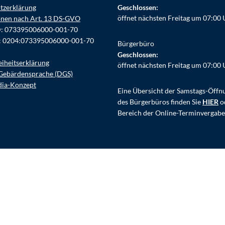
tzerklärung
Klicken, um weitere Öffnungs- ode
Geschlossen:
öffnet nächsten Freitag um 07:00 
onen nach Art. 13 DS-GVO
D: 073395006000-001-70
: 0204:073395006000-001-70
Bürgerbüro
Klicken, um weitere Öffnungs- ode
Geschlossen:
eiheitserklärung
öffnet nächsten Freitag um 07:00 
Gebärdensprache (DGS)
dia-Konzept
Eine Übersicht der Samstags-Öffn
des Bürgerbüros finden Sie
HIER
o
Bereich der Online-Terminvergabe