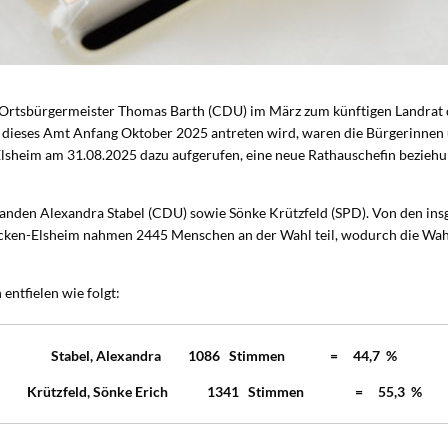
 Ortsbürgermeister Thomas Barth (CDU) im März zum künftigen Landrat 
dieses Amt Anfang Oktober 2025 antreten wird, waren die Bürgerinnen
sheim am 31.08.2025 dazu aufgerufen, eine neue Rathauschefin bezieh
tanden Alexandra Stabel (CDU) sowie Sönke Krützfeld (SPD). Von den in
cken-Elsheim nahmen 2445 Menschen an der Wahl teil, wodurch die Wahl
entfielen wie folgt:
Stabel, Alexandra 1086 Stimmen = 44,7 %
Krützfeld, Sönke Erich 1341 Stimmen = 55,3 %