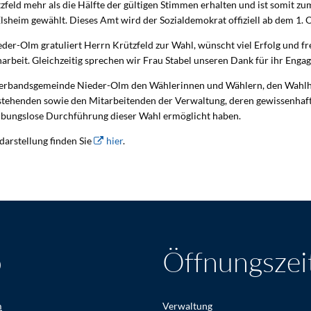
feld mehr als die Hälfte der gültigen Stimmen erhalten und ist somit z
sheim gewählt. Dieses Amt wird der Sozialdemokrat offiziell ab dem 1
r-Olm gratuliert Herrn Krützfeld zur Wahl, wünscht viel Erfolg und fre
rbeit. Gleichzeitig sprechen wir Frau Stabel unseren Dank für ihr Enga
 Verbandsgemeinde Nieder-Olm den Wählerinnen und Wählern, den Wahlh
tehenden sowie den Mitarbeitenden der Verwaltung, deren gewissenhaf
reibungslose Durchführung dieser Wahl ermöglicht haben.
darstellung finden Sie
hier
.
o
Öffnungszei
m
Verwaltung