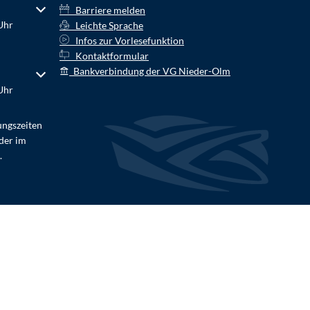
r Schließzeiten auszublenden
Barriere melden
Uhr
Leichte Sprache
Infos zur Vorlesefunktion
Kontaktformular
Bankverbindung der VG Nieder-Olm
r Schließzeiten auszublenden
Uhr
ungszeiten
der im
.