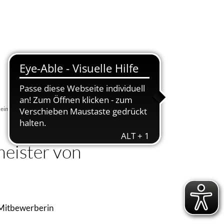
Suche
Menü
heim
meister von
 Mitbewerberin