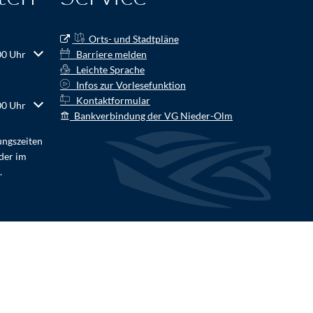
Orts- und Stadtpläne
r Schließzeiten auszublenden
00 Uhr
Barriere melden
Leichte Sprache
Infos zur Vorlesefunktion
Kontaktformular
r Schließzeiten auszublenden
00 Uhr
Bankverbindung der VG Nieder-Olm
ungszeiten
der im
.