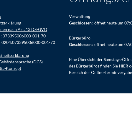
m
Verwaltung
tzerklärung
Klicken, um weitere Öffnungs- ode
Geschlossen:
öffnet heute um 07:
onen nach Art. 13 DS-GVO
D: 073395006000-001-70
Bürgerbüro
: 0204:073395006000-001-70
Klicken, um weitere Öffnungs- ode
Geschlossen:
öffnet heute um 07:
eiheitserklärung
Eine Übersicht der Samstags-Öffn
Gebärdensprache (DGS)
des Bürgerbüros finden Sie
HIER
o
dia-Konzept
Bereich der Online-Terminvergabe